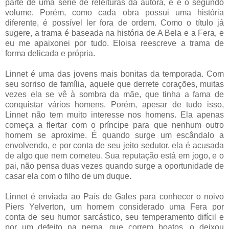
parte de uma série de releituras da autora, e é o segundo
volume. Porém, como cada obra possui uma história
diferente, é possível ler fora de ordem. Como o título já
sugere, a trama é baseada na história de A Bela e a Fera, e
eu me apaixonei por tudo. Eloisa reescreve a trama de
forma delicada e própria.
Linnet é uma das jovens mais bonitas da temporada. Com
seu sorriso de família, aquele que derrete corações, muitas
vezes ela se vê à sombra da mãe, que tinha a fama de
conquistar vários homens. Porém, apesar de tudo isso,
Linnet não tem muito interesse nos homens. Ela apenas
começa a flertar com o príncipe para que nenhum outro
homem se aproxime. É quando surge um escândalo a
envolvendo, e por conta de seu jeito sedutor, ela é acusada
de algo que nem cometeu. Sua reputação está em jogo, e o
pai, não pensa duas vezes quando surge a oportunidade de
casar ela com o filho de um duque.
Linnet é enviada ao País de Gales
para conhecer o noivo
Piers Yelverton, um homem considerado uma Fera por
conta de seu humor sarcástico, seu temperamento difícil e
por um defeito na perna, que correm boatos, o deixou