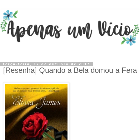
terça-feira, 17 de outubro de 2017
[Resenha] Quando a Bela domou a Fera